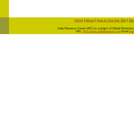
Home
|
About
|
How to Use this Site
|
Sit
I
ndia Resource Center (IRC) is a project of Global Resistance 
URL:
http://www.IndiaResource.org
Email:
Ind